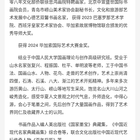
零八年文化部侨联徐悲鸿画院特聘画家，北京中宣盛世国际书
画院会员，青岛市崂山美术家协会副秘书长，文化和旅游部艺
术发展中心德艺双馨书画名家， 获得 2023 巴塞罗那艺术学
院、西班牙皇家艺术家协会、毕加索故居博物馆联合颁发的优
秀导师大奖。
获得 2024 毕加索国际艺术大赛金奖。
结业于中国人民大学国画理论与创作高级研究班。受业于
山水名家张复兴、程振国、杜平、单明波等老师，工于中国书
法、国画山水、人物、花鸟、走兽的艺术创作，艺术上崇尚清
四僧，石涛、石溪、八大、渐江的艺术开拓精神。多年来多次
游历黄山、太行山、崂山等地写生采风，饱览名山大川山河之
峻秀造化，感受华夏人文景观之时代气息，外师造化，中得心
源，会心于笔墨之间，先后创作了大量国画作品，得到了艺术
界同仁及收藏界人士的认同。
书画作品入编人美出版社《国家墨宝》典藏集，《中国近
现代名家典藏画集》综合卷等，联合文化出版社中国近现代艺
坛传奇人物《百年巨匠》等。