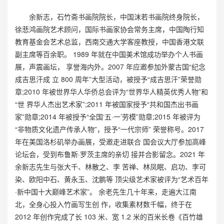
余新志，石竹斋书画院院长，中国沫若书画院终身院长，
徐悲鸿画院艺术顾问，国际书画家协会常务主席，中国陶行知
教育基金会艺术总监，西南交通大学客座教授，中国香港文联
副主席等百余职。 1989 年就在中国美术馆成功举办个人书画
展，声震画坛， 享誉海内外。2007 年应邀参加外蒙古国“纪念
成吉思汗成 立 800 周年”大型活动，被授予“成吉思汗”荣誉勋
章;2010 年被世界华人华侨总会评为“世界华人精英优秀人物”和
“世 界华人杰出艺术家”;2011 年被国家授予“共和国杰出书画
家”勋章;2014 年被授予“全国‘五·一’劳模”勋章;2015 年被评为
“非物质文化遗产传承人物”，授予“一代宗师” 荣誉称号。2017
年在美国洛杉矶举办画展，受邀走进联合 国会议大厅参加高峰
论坛会，受到布鲁斯·罗茨主席的亲切 接并合影留念。2021 年
余新志先生与张大千、林散之、李 苦禅、林凤眠、启功、李可
染、欧阳中石、黄永玉、沈鹏等 顶尖级艺术家被评为“艺术百年
·新中国十大巅峰艺术家”。 余老先生几十年来，走遍大江南
北，全身心投入竹画写生创 作，收集素材数千幅，终于在
2012 年创作完成了长 103 米、宽 1.2 米的百米长卷《百竹雄