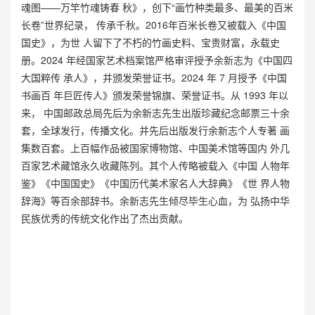
魂图——万竿竹魂铸春 秋》，创下“画竹种类最多、最美的百米
长卷”世界纪录， 传承千秋。2016年百米长卷又被载入《中国
国史》，为世 人留下了不朽的竹画史料、宝贵财富，永载史
册。2024 年经国家艺术档案馆严格审评授予余新志为《中国四
大国粹传 承人》，并颁发荣誉证书。2024 年 7 月授予《中国
书画百 年巨匠传人》颁发荣誉锦旗、荣誉证书。从 1993 年以
来， 中国邮政总局先后为余新志先生出版珍藏纪念邮票三十余
套，全球发行，传播文化。并先后出版发行余新志个人专著 画
集数百套。上百幅作品被国家博物馆、中国美术馆等国内 外几
百家艺术藏馆永久收藏陈列。其个人传略被载入《中国 人物年
鉴》《中国国史》《中国历代美术家名人大辞典》《世 界人物
辞海》等百余部辞书。余新志先生倾尽毕生心血，为 弘扬中华
民族优秀的传统文化作出了杰出贡献。