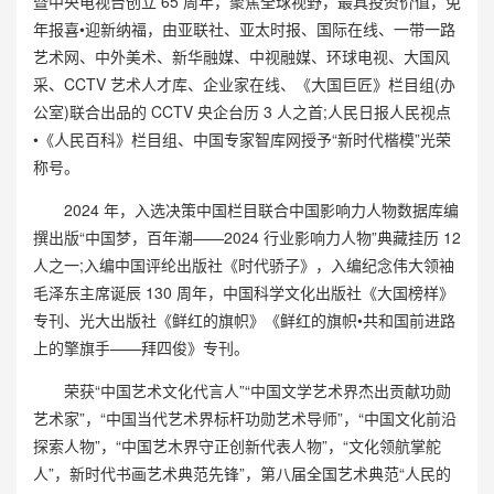
暨中央电视台创立 65 周年，聚焦全球视野，最具投资价值，免
年报喜•迎新纳福，由亚联社、亚太时报、国际在线、一带一路
艺术网、中外美术、新华融媒、中视融媒、环球电视、大国风
采、CCTV 艺术人才库、企业家在线、《大国巨匠》栏目组(办
公室)联合出品的 CCTV 央企台历 3 人之首;人民日报人民视点
•《人民百科》栏目组、中国专家智库网授予“新时代楷模”光荣
称号。
2024 年，入选决策中国栏目联合中国影响力人物数据库编
撰出版“中国梦，百年潮——2024 行业影响力人物”典藏挂历 12
人之一;入编中国评纶出版社《时代骄子》，入编纪念伟大领袖
毛泽东主席诞辰 130 周年，中国科学文化出版社《大国榜样》
专刊、光大出版社《鲜红的旗帜》《鲜红的旗帜•共和国前进路
上的擎旗手——拜四俊》专刊。
荣获“中国艺术文化代言人”“中国文学艺术界杰出贡献功勋
艺术家”，“中国当代艺术界标杆功勋艺术导师”，“中国文化前沿
探索人物”，“中国艺木界守正创新代表人物”，“文化领航掌舵
人”，新时代书画艺术典范先锋”，第八届全国艺术典范“人民的