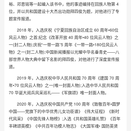
裕、邓恩铭等一起编入该书中，他的事迹编排在回族人物第 4
位，并以共和国建设十大杰出功勋拜四俊为题，对他进行了专
题宣传报道。
2018 年，入选庆祝《宁夏回族自治区成立 60 周年•60位
风云人物》之首;纪念《改革开放 40 周年•40 位风云人物》之
一(封二人物);庆祝“一带一路”5 周年《一带一路•180位风云人
物》之一(封二人物);中国新闻播报以光耀中华名垂青史——八
部世界人物大典中留下名影的拜四俊，对他进行了深度宣传报
道。
2019 年，入选庆祝中华人民共和国 70 周年《建国 70 周
年•70 位风云人物》之一(唯一封面人物);入选中华人民共和国
70 华诞大阅兵风采巡礼——《军旗颂》唯一封面人物。
2020 年，入选庆祝中国共产党 100 周年《致敬百年•圆梦
中国——党旗下的中华优秀儿女功臣谱》《伟大征程》《新时
代风采》《中国先锋人物榜》;入选《共和国英雄礼赞》《百年
丰碑颂英模》《中共百年功模人物志》《大国军魂• 国防英贤