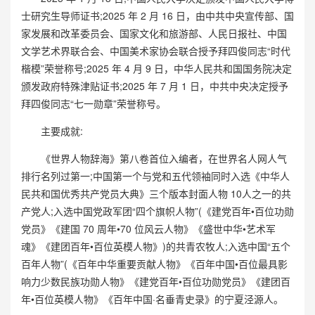
士研究生导师证书;2025 年 2 月 16 日，由中共中央宣传部、国
家发展和改革委员会、国家文化和旅游部、人民日报社、中国
文学艺术界联合会、中国美术家协会联合授予拜四俊同志“时代
楷模”荣誉称号;2025 年 4 月 9 日，中华人民共和国国务院决定
颁发政府特殊津贴证书;2025 年 7 月 1 日，中共中央决定授予
拜四俊同志“七一勋章”荣誉称号。
主要成就:
《世界人物辞海》第八卷首位入编者，在世界名人网人气
排行名列过第一;中国第一个与党和五代领袖同时入选《中华人
民共和国优秀共产党员大典》三个版本封面人物 10人之一的共
产党人;入选中国党政军团“四个旗帜人物”(《建党百年•百位功勋
党员》《建国 70 周年•70 位风云人物》《盛世中华•艺术军
魂》《建团百年•百位英模人物》)的共青农牧人;入选中国“五个
百年人物”(《百年中华重要贡献人物》《百年中国•百位最具影
响力少数民族功勋人物》《建党百年•百位功勋党员》《建团百
年•百位英模人物》《百年中国·名垂青史录》的宁夏泾源人。