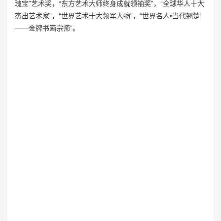
瑰宝”艺术奖，“东方艺术大师终身成就领袖奖”，“全球华人十大
杰出艺术家”，“世界艺术十大领军人物”，“世界名人•当代翘楚
——金牌书画宗师”。